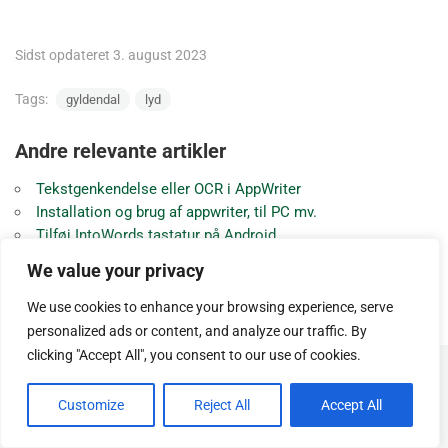
Sidst opdateret 3. august 2023
Tags:
gyldendal
lyd
Andre relevante artikler
Tekstgenkendelse eller OCR i AppWriter
Installation og brug af appwriter, til PC mv.
Tilføj IntoWords tastatur på Android
Tale til tekst iphone/ipad
We value your privacy
Tilføj intowords tastatur på iphone/ipad og indstillinger
Oplæsning på Android
We use cookies to enhance your browsing experience, serve
personalized ads or content, and analyze our traffic. By
clicking "Accept All", you consent to our use of cookies.
© Copyright
SOSUhjælp
.
Customize
Reject All
Accept All