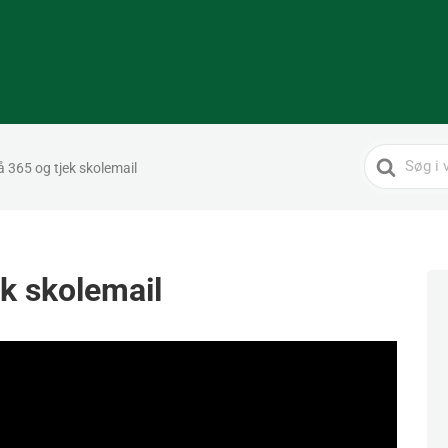
Search
 365 og tjek skolemail
For
ek skolemail