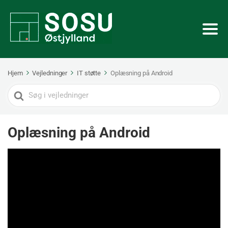
Hjem
Vejledninger
IT støtte
Oplæsning på Android
Search
For
Oplæsning på Android