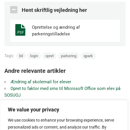
Hent skriftlig vejledning her
Oprettelse og ændring af
.PDF
parkeringstilladelse
Tags:
bil
login
opret
parkering
qpark
Andre relevante artikler
Ændring af skolemail for elever
Opret to faktor med sms til Microsoft Office som elev på
SOSUOJ
Log på SOSUOJ’s WIFI som gæst
Log på skolens WIFI – SOSUOJ på Windows
We value your privacy
Guide til oprettelse af digitalt studiekort
We use cookies to enhance your browsing experience, serve
Fravær og skema med Studie+( UDDATA+) app og web
personalized ads or content, and analyze our traffic. By