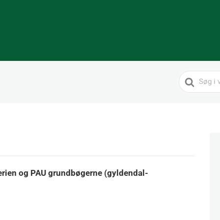
Search
For
-serien og PAU grundbøgerne (gyldendal-