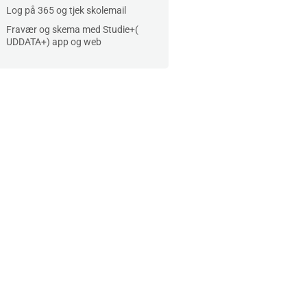
Log på 365 og tjek skolemail
Fravær og skema med Studie+(
UDDATA+) app og web