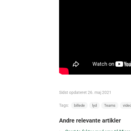
Sidst opdateret 26. maj 2021
Tags:
billede
lyd
Teams
vide
Andre relevante artikler