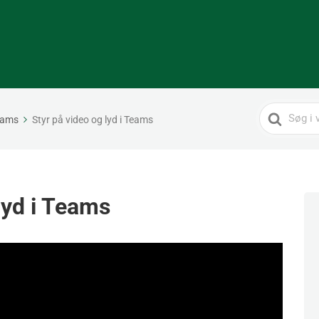
Search
eams
Styr på video og lyd i Teams
For
lyd i Teams