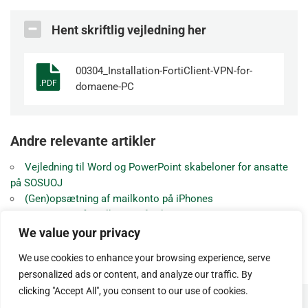
Hent skriftlig vejledning her
00304_Installation-FortiClient-VPN-for-
.PDF
domaene-PC
Andre relevante artikler
Vejledning til Word og PowerPoint skabeloner for ansatte
på SOSUOJ
(Gen)opsætning af mailkonto på iPhones
Opsætning af mailkonto på iPhones
Direkte login på Studie+ for medarbejdere på SOSUOJ
We value your privacy
Opsætning af Outlook mailsignatur
We use cookies to enhance your browsing experience, serve
Vejledning til møder med skærm i D1.10
personalized ads or content, and analyze our traffic. By
clicking "Accept All", you consent to our use of cookies.