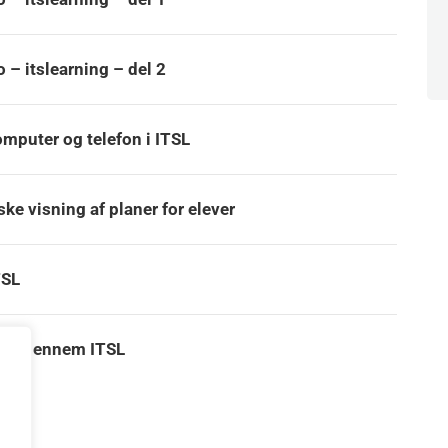
 – itslearning – del 2
omputer og telefon i ITSL
ke visning af planer for elever
TSL
delt gennem ITSL