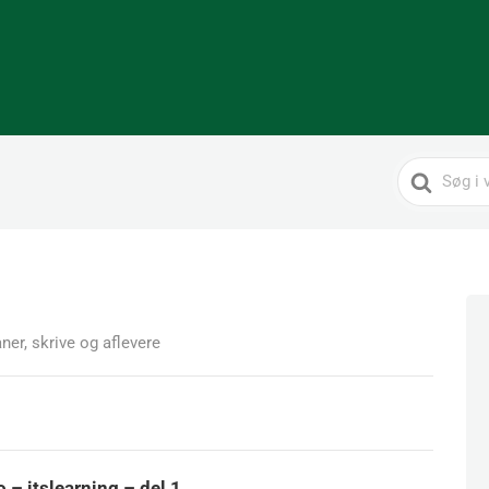
Search
For
ner, skrive og aflevere
 – itslearning – del 1