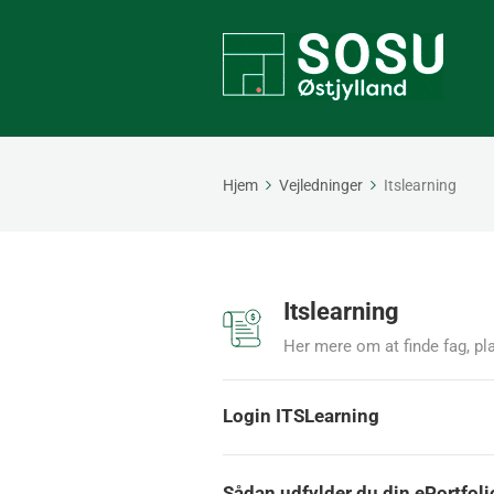
Hjem
Vejledninger
Itslearning
Itslearning
Her mere om at finde fag, pla
Login ITSLearning
Sådan udfylder du din ePortfolio