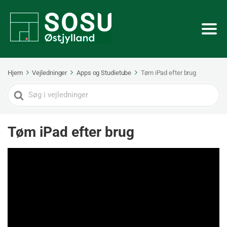
Hjem
Vejledninger
Apps og Studietube
Tøm iPad efter brug
Search
For
Tøm iPad efter brug