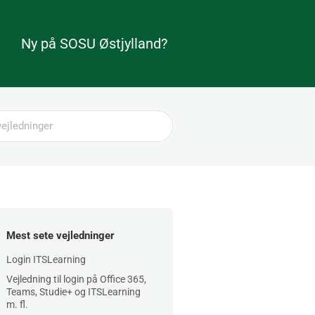
Ny på SOSU Østjylland?
Mest sete vejledninger
Login ITSLearning
Vejledning til login på Office 365,
Teams, Studie+ og ITSLearning
m. fl.