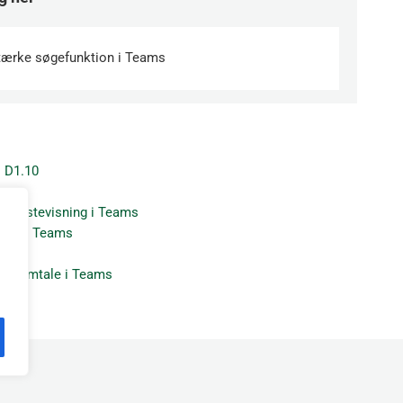
tærke søgefunktion i Teams
i D1.10
ams
 og listevisning i Teams
nter i Teams
Teams
 en samtale i Teams