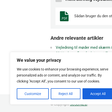
Sådan bruger du den s
.PDF
Andre relevante artikler
Vejledning til møder med skærm 
09 Hjælp og flere funktioner i Te
08 Sådan skifter du mellem gitter
We value your privacy
07 Sådan bruger du Skoledokume
We use cookies to enhance your browsing experience, serve
05 Sådan arbejder du med filer i 
personalized ads or content, and analyze our traffic. By
04 Sådan starter du og svarer på
clicking "Accept All", you consent to our use of cookies.
Customize
Reject All
Accept All
© Copyright
SOSUhjælp
.