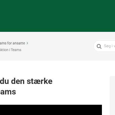
ams for ansatte
Search
ktion i Teams
For
 du den stærke
Teams