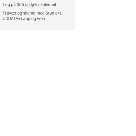
Log på 365 og tjek skolemail
Fravær og skema med Studie+(
UDDATA+) app og web