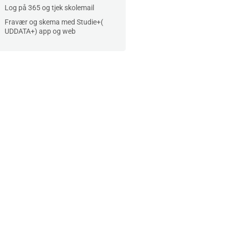
Log på 365 og tjek skolemail
Fravær og skema med Studie+(
UDDATA+) app og web