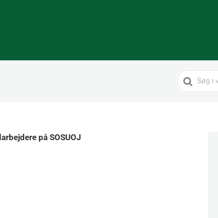
Search
For
edarbejdere på SOSUOJ