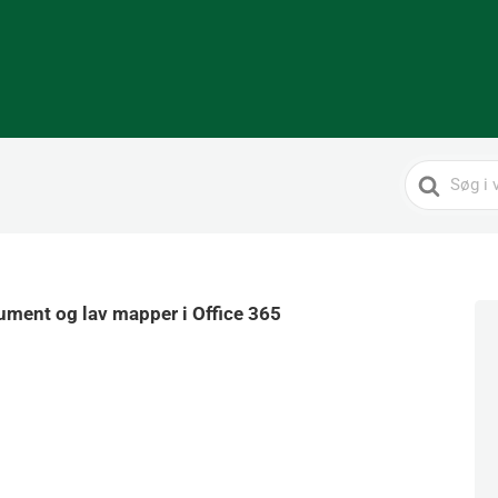
Search
For
ument og lav mapper i Office 365