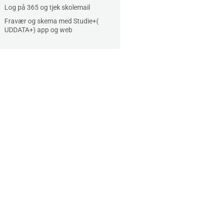
Log på 365 og tjek skolemail
Fravær og skema med Studie+(
UDDATA+) app og web